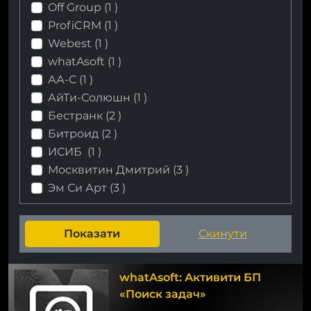
Off Group (
1
)
ProfiCRM (
1
)
Webest (
1
)
whatAsoft (
1
)
АА-С (
1
)
АйТи-Солюшн (
1
)
Бестранк (
2
)
Битроид (
2
)
ИСИБ (
1
)
Москвитин Дмитрий (
3
)
Эм Си Арт (
3
)
whatAsoft: Активити БП
«Поиск задач»