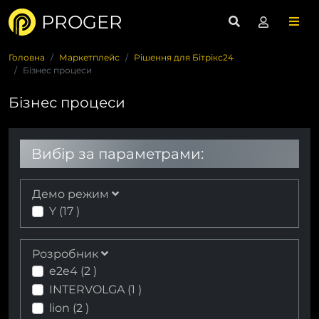
PROGER
Головна
Маркетплейс
Рішення для Бітрікс24
Бізнес процеси
Бізнес процеси
Вибір за параметрами:
Демо режим
Y (
17
)
Розробник
e2e4 (
2
)
INTERVOLGA (
1
)
lion (
2
)