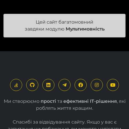
Цей сайт багатомовний
завдяки модулю
Мультимовність
Ми створюємо
прості
та
ефективні ІТ-рішення
, які
роблять життя кращим.
Спасибі за відвідування сайту. Якщо у вас є
запитання чи побажання, ви можете надіслати