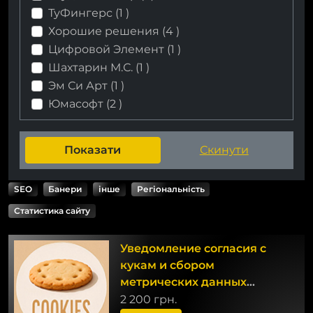
ТуФингерс (
1
)
Хорошие решения (
4
)
Цифровой Элемент (
1
)
Шахтарин М.С. (
1
)
Эм Си Арт (
1
)
Юмасофт (
2
)
SEO
Банери
інше
Регіональність
Статистика сайту
Уведомление согласия с
кукам и сбором
метрических данных
(ФЗ-152 с логированием)
2 200 грн.