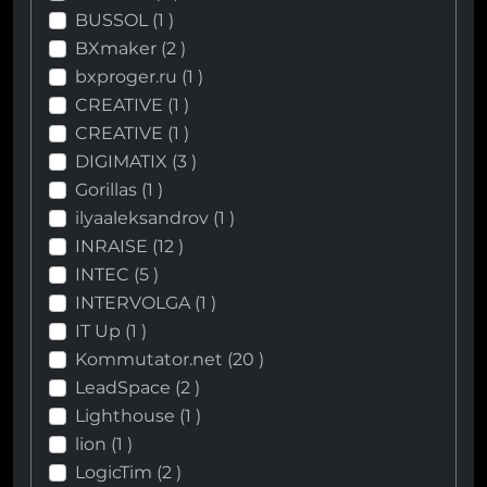
BUSSOL (
1
)
BXmaker (
2
)
bxproger.ru (
1
)
CREATIVE (
1
)
CREATIVE (
1
)
DIGIMATIX (
3
)
Gorillas (
1
)
ilyaaleksandrov (
1
)
INRAISE (
12
)
INTEC (
5
)
INTERVOLGA (
1
)
IT Up (
1
)
Kommutator.net (
20
)
LeadSpace (
2
)
Lighthouse (
1
)
lion (
1
)
LogicTim (
2
)