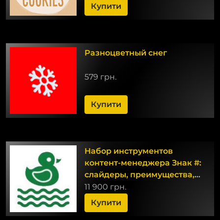
Купити
Разноцветный снег
579 грн.
Купити
Набор инструментов
контент-менеджера Знак #:
слайдеры, преимущества,
кнопки
11 900 грн.
Купити