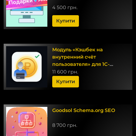
4 500 грн.
Купити
Модуль «Кэшбек на
внутренний счёт
пользователя» для 1С-
Битрикс: Управление
11 600 грн.
сайтом
Купити
Goodsol Schema.org SEO
8 700 грн.