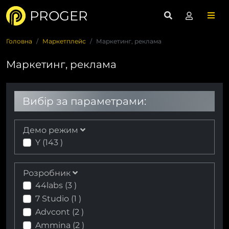
PROGER
Головна
Маркетплейс
Маркетинг, реклама
Маркетинг, реклама
Вибір за параметрами:
Демо режим
Y (
143
)
Розробник
44labs (
3
)
7 Studio (
1
)
Advcont (
2
)
Ammina (
2
)