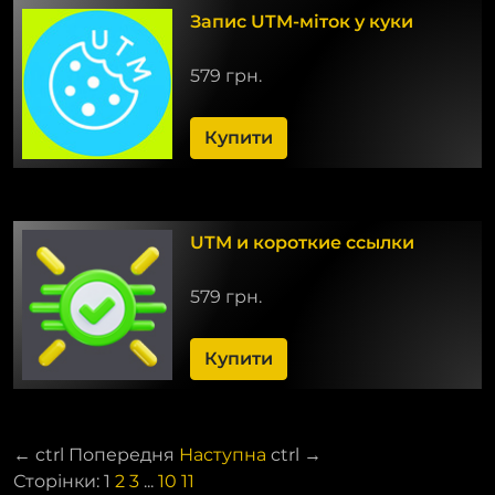
Запис UTM-міток у куки
579 грн.
Купити
UTM и короткие ссылки
579 грн.
Купити
←
ctrl
Попередня
Наступна
ctrl
→
Сторінки:
1
2
3
...
10
11