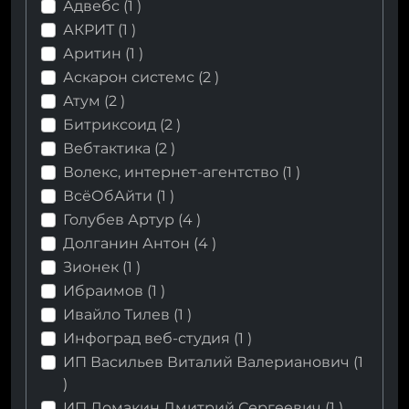
Адвебс (
1
)
АКРИТ (
1
)
Аритин (
1
)
Аскарон системс (
2
)
Атум (
2
)
Битриксоид (
2
)
Вебтактика (
2
)
Волекс, интернет-агентство (
1
)
ВсёОбАйти (
1
)
Голубев Артур (
4
)
Долганин Антон (
4
)
Зионек (
1
)
Ибраимов (
1
)
Ивайло Тилев (
1
)
Инфоград веб-студия (
1
)
ИП Васильев Виталий Валерианович (
1
)
ИП Ломакин Дмитрий Сергеевич (
1
)