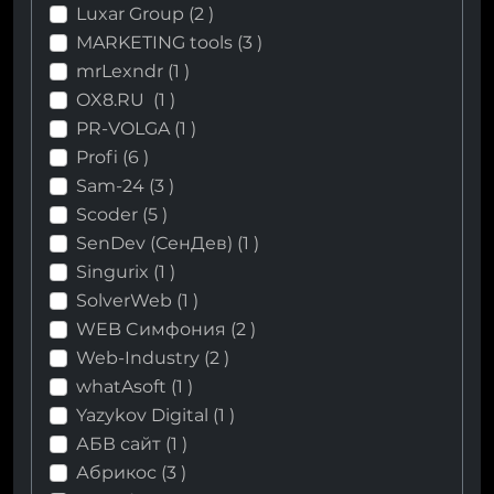
Luxar Group (
2
)
MARKETING tools (
3
)
mrLexndr (
1
)
OX8.RU (
1
)
PR-VOLGA (
1
)
Profi (
6
)
Sam-24 (
3
)
Scoder (
5
)
SenDev (СенДев) (
1
)
Singurix (
1
)
SolverWeb (
1
)
WEB Cимфония (
2
)
Web-Industry (
2
)
whatAsoft (
1
)
Yazykov Digital (
1
)
АБВ сайт (
1
)
Абрикос (
3
)