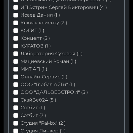
ИП Эстрин Сергей Викторович (
4
)
Исаев Данил (
1
)
Ключ к клиенту (
2
)
КОГИТ (
1
)
Концепт (
3
)
КУРАТОВ (
1
)
Лаборатория Суховея (
1
)
Мациевский Роман (
1
)
МИТ АП (
1
)
Онлайн-Сервис (
1
)
ООО "Глобал АйТи" (
1
)
ООО "ДАЛЬВЕБСТРОЙ" (
3
)
СкайВеб24 (
5
)
Сотбит (
1
)
Сотбит (
7
)
Студия "Pai-bx" (
2
)
Студия Линкор (
1
)