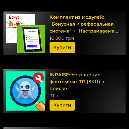
Комплект из модулей:
"Бонусная и реферальная
система" + "Настраиваемая
регистрация и
16 800 грн.
авторизация"
Купити
INRAISE: Устранение
фантомных ТП (SKU) в
поиске
911 грн.
Купити