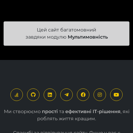
Цей сайт багатомовний
завдяки модулю
Мультимовність
Ми створюємо
прості
та
ефективні ІТ-рішення
, які
роблять життя кращим.
Спасибі за відвідування сайту. Якщо у вас є