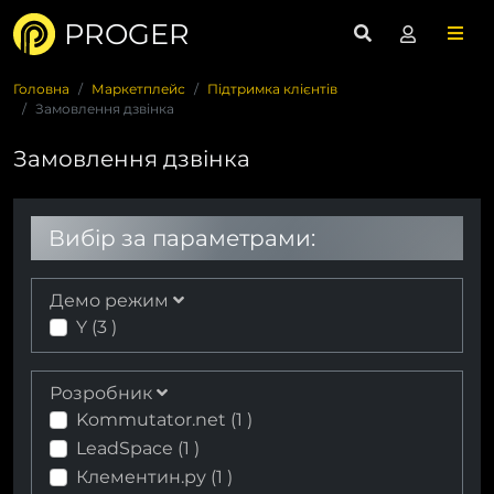
PROGER
Головна
Маркетплейс
Підтримка клієнтів
Замовлення дзвінка
Замовлення дзвінка
Вибір за параметрами:
Демо режим
Y (
3
)
Розробник
Kommutator.net (
1
)
LeadSpace (
1
)
Клементин.ру (
1
)