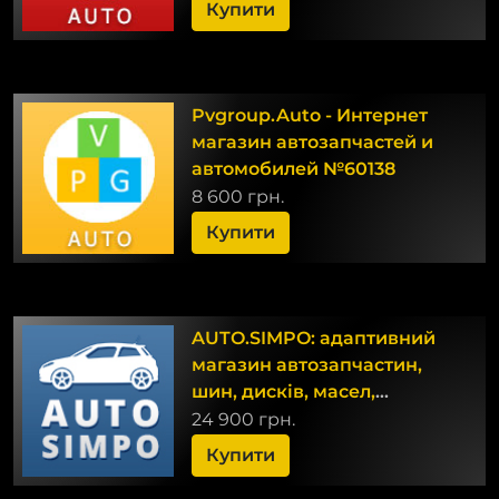
Купити
Pvgroup.Auto - Интернет
магазин автозапчастей и
автомобилей №60138
8 600 грн.
Купити
AUTO.SIMPO: адаптивний
магазин автозапчастин,
шин, дисків, масел,
розхідників. Інтеграція
24 900 грн.
TecDoc,1С
Купити