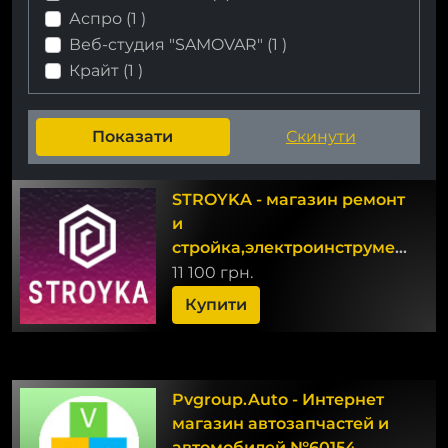
Аспро (
1
)
Веб-cтудия "SAMOVAR" (
1
)
Крайт (
1
)
STROYKA - магазин ремонт
и
стройка,электроинструмент,всё
для авто и др.
11 100 грн.
Купити
Pvgroup.Auto - Интернет
магазин автозапчастей и
автомобилей №60154