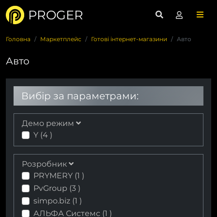
PROGER
Головна
Маркетплейс
Готові інтернет-магазини
Авто
Авто
Вибір за параметрами:
Демо режим
Y (
4
)
Розробник
PRYMERY (
1
)
PvGroup (
3
)
simpo.biz (
1
)
АЛЬФА Системс (
1
)