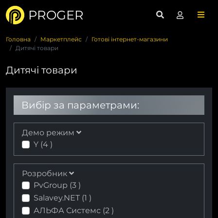
PROGER
Головна
Маркетплейс
Готові інтернет-магазини
Дитячі товари
Дитячі товари
Вибір за параметрами:
Демо режим
Y (
4
)
Розробник
PvGroup (
3
)
Salavey.NET (
1
)
АЛЬФА Системс (
2
)