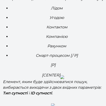
призначений для пошуку завдань (включно з
завершеними), пов'язаних з обраною сутністю:[/P]
Лідом
Угодою
Контактом
Компанією
Рахунком
Смарт-процесом [/ P]
[P]
[CENTER]
Елемент, яким буде здійснюватися пошук,
вибирається виходячи з двох вхідних параметрів:
Тип сутності
і
ID сутності
.