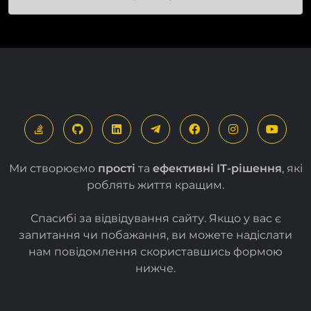
Цей сайт багатомовний
завдяки модулю
Мультимовність
Ми створюємо
прості
та
ефективні ІТ-рішення
, які
роблять життя кращим.
Спасибі за відвідування сайту. Якщо у вас є
запитання чи побажання, ви можете надіслати
нам повідомлення скориставшись формою
нижче
.