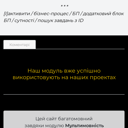
* * *
[I]активити / бізнес-процес / БП / додатковий блок
БП / сутності / пошук завдань з ID
Коментарі
Наш модуль вже успішно
використовують на наших проектах