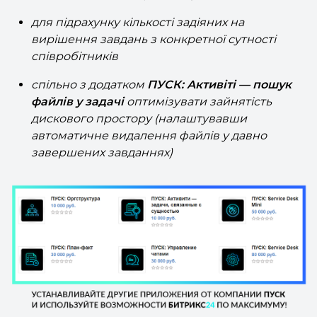
для перегляду середнього часу вирішення
завдань щодо конкретної сутності
для підрахунку кількості задіяних на
вирішення завдань з конкретної сутності
співробітників
спільно з додатком
ПУСК: Активіті — пошук
файлів у задачі
оптимізувати зайнятість
дискового простору (налаштувавши
автоматичне видалення файлів у давно
завершених завданнях)