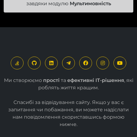
завдяки модулю
Мультимовність
Ми створюємо
прості
та
ефективні ІТ-рішення
, які
роблять життя кращим.
Спасибі за відвідування сайту. Якщо у вас є
запитання чи побажання, ви можете надіслати
нам повідомлення скориставшись формою
нижче
.