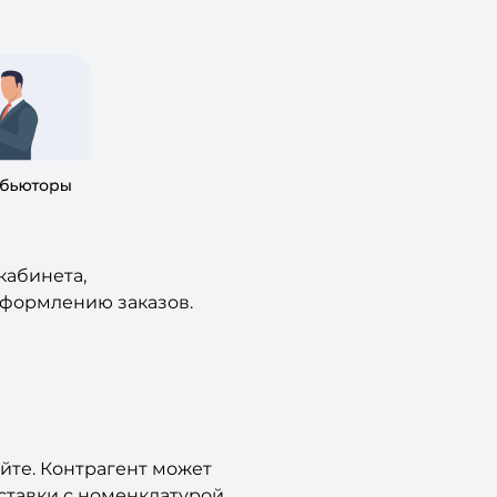
кабинета,
оформлению заказов.
йте. Контрагент может
ставки с номенклатурой.