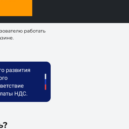
ьзователю работать
зине.