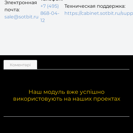
Электронная
+7 (495)
Техническая поддержка:
почта:
868-04-
https://cabinet.sotbit.ru/supp
sale@sotbit.ru
12
Коментарі
Наш модуль вже успішно
використовують на наших проектах