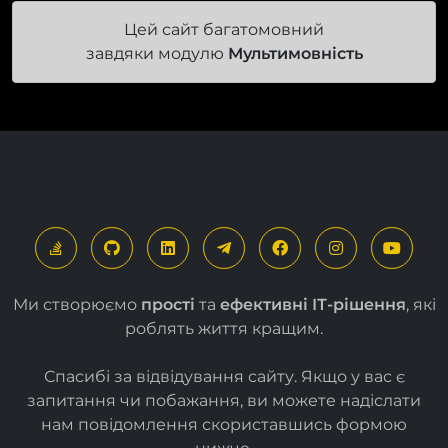
Цей сайт багатомовний
завдяки модулю
Мультимовність
Ми створюємо
прості
та
ефективні ІТ-рішення
, які
роблять життя кращим.
Спасибі за відвідування сайту. Якщо у вас є
запитання чи побажання, ви можете надіслати
нам повідомлення скориставшись формою