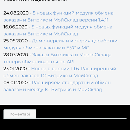
Развитие модуля в блоге
:
24.08.2020 -
5 новых функций модуля обмена
заказами Битрикс и МойСклад версии 1.4.11
16.06.2020 -
5 новых функций модуля обмена
заказами Битрикс и МойСклад
25.05.2020 -
Демо-версия и история доработки
модуля обмена заказами БУС и МС
28.03.2020 -
Заказы Битрикса и МоегоСклада
теперь обмениваются по API
23.01.2020 -
Новое в версии 1.1.6. Расширенный
обмен заказов 1С-Битрикс и МойСклад
09.01.2020 -
Расширяем стандартный обмен
заказами между 1С-Битрикс и МойСклад
Коментарі