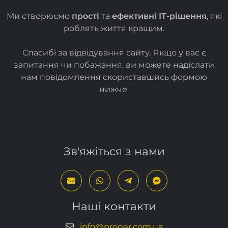
Ми створюємо
прості
та
ефективні ІТ-рішення
, які
роблять життя кращим.
Спасибі за відвідування сайту. Якщо у вас є
запитання чи побажання, ви можете надіслати
нам повідомлення скориставшись формою
нижче
.
Зв'яжіться з нами
Наші контакти