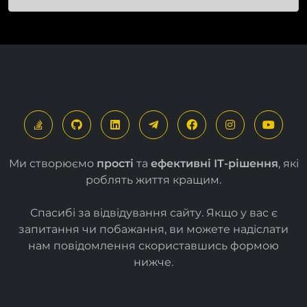
Ми створюємо
прості
та
ефективні ІТ-рішення
, які
роблять життя кращим.
Спасибі за відвідування сайту. Якщо у вас є
запитання чи побажання, ви можете надіслати
нам повідомлення скориставшись формою
нижче
.