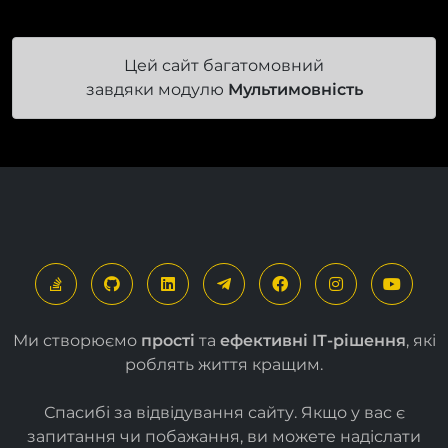
Цей сайт багатомовний
завдяки модулю
Мультимовність
Ми створюємо
прості
та
ефективні ІТ-рішення
, які
роблять життя кращим.
Спасибі за відвідування сайту. Якщо у вас є
запитання чи побажання, ви можете надіслати