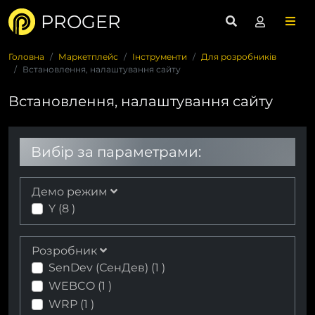
PROGER
Головна
Маркетплейс
Інструменти
Для розробників
Встановлення, налаштування сайту
Встановлення, налаштування сайту
Вибір за параметрами:
Демо режим
Y (
8
)
Розробник
SenDev (СенДев) (
1
)
WEBCO (
1
)
WRP (
1
)