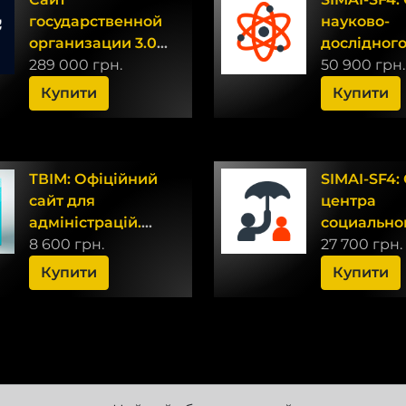
государственной
науково-
организации 3.0 +
дослідног
версия для
289 000 грн.
інституту -
50 900 грн.
слабовидящих
адаптивни
Купити
Купити
версією дл
людей з в
зору
ТВІМ: Офіційний
SIMAI-SF4:
сайт для
центра
адміністрацій.
социально
Версія 2
8 600 грн.
обслужива
27 700 грн.
адаптивны
Купити
Купити
версией д
слабовид