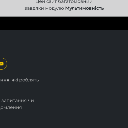
Цей сайт багатомовний
завдяки модулю
Мультимовність
ення
, які роблять
є запитання чи
ідомлення