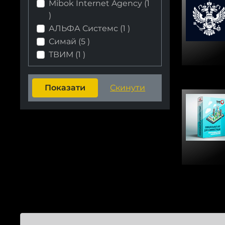
Mibok Internet Agency (
1
)
АЛЬФА Системс (
1
)
Симай (
5
)
ТВИМ (
1
)