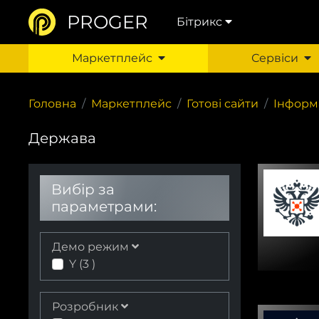
PROGER
Бітрикс
Маркетплейс
Сервіси
Головна
Маркетплейс
Готові сайти
Інформ
Держава
Вибір за
параметрами:
Демо режим
Y (
3
)
Розробник