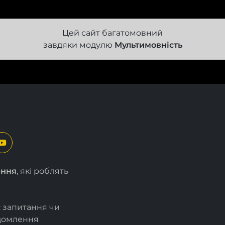
Цей сайт багатомовний
завдяки модулю
Мультимовність
ення
, які роблять
є запитання чи
ідомлення