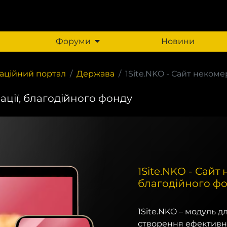
Форуми
Новини
аційний портал
Держава
1Site.NKO - Сайт некомер
зації, благодійного фонду
1Site.NKO - Сайт
благодійного ф
1Site.NKO – модуль 
створення ефективни