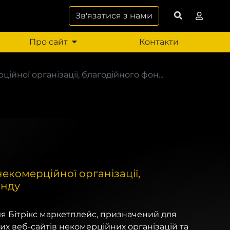
Зв'язатися з нами
Про сайт
Контакти
ційної організації, благодійного фон...
 некомерційної організації,
онду
для Бітрікс маркетплейс, призначений для
х веб-сайтів некомерційних організацій та