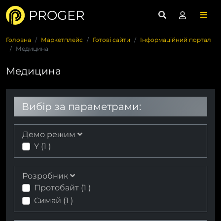
PROGER
Головна
Маркетплейс
Готові сайти
Інформаційний портал
Медицина
Медицина
Вибір за параметрами:
Демо режим
Y (
1
)
Розробник
Протобайт (
1
)
Симай (
1
)