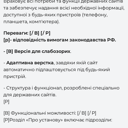
Враховує всі потреби та функції державних сайтів
та забезпечує надання всієї необхідної інформації,
доступної з будь-яких пристроїв (телефону,
планшета, комп'ютера).
Переваги: [/ B] [/ P]
[p]- відповідність вимогам законодавства РФ.
- [B] Версія для слабозорих
.
-
Адаптивна верстка
, завдяки якій сайт
автоматично підлаштовується під будь-який
пристрій.
- Структура і функціонал, розроблені спеціально
для державних сайтів.
[P]
[B] Функціональні можливості: [/ B] [/ P]