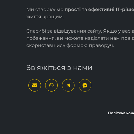
Ми створюємо
прості
та
ефективні ІТ-ріш
життя кращим.
Спасибі за відвідування сайту. Якщо у вас 
побажання, ви можете надіслати нам пов
скориставшись формою
праворуч
.
Зв'яжіться з нами
Політика кон