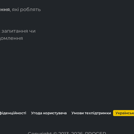
ення
, які роблять
є запитання чи
ідомлення
фіденційності
Угода користувача
Умови техпідтримки
Українсь
Copyright © 2013–2026, PROGER