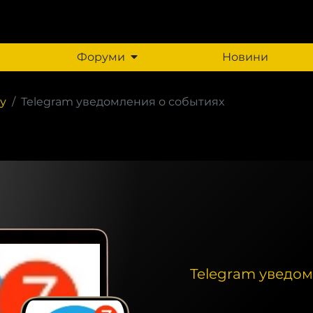
Форуми
Новини
у
Telegram уведомления о событиях
Telegram уведом