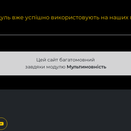
уль вже успішно використовують на наших 
Цей сайт багатомовний
завдяки модулю
Мультимовність