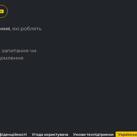
ення
, які роблять
є запитання чи
ідомлення
фіденційності
Угода користувача
Умови техпідтримки
Українсь