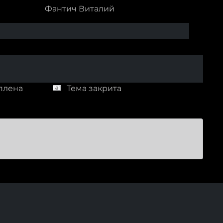
Фантич Виталий
плена
Тема закрита