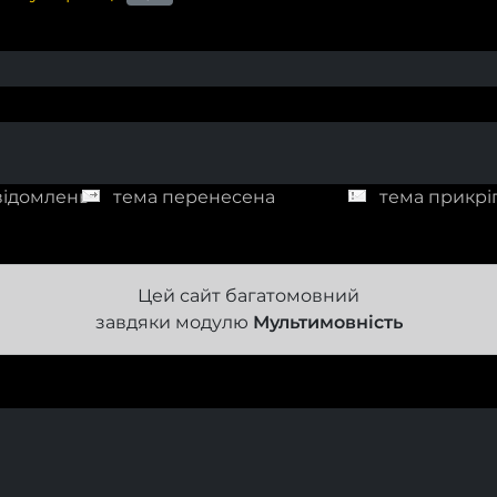
відомлень
тема перенесена
тема прикрі
Цей сайт багатомовний
завдяки модулю
Мультимовність