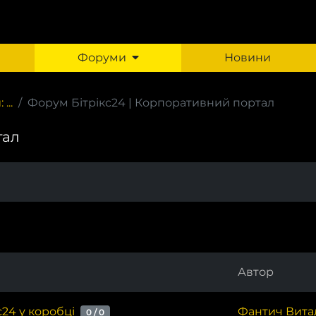
Форуми
Новини
...
Форум Бітрікс24 | Корпоративний портал
тал
Автор
с24 у коробці
Фантич Вита
0 / 0