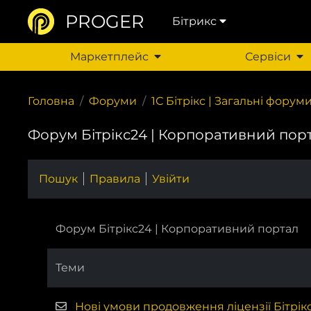
PROGER
Бітрикс
Маркетплейс
Сервіси
Головна
Форуми
1С Бітрікс | Загальні форуми: 
Форум Бітрікс24 | Корпоративний пор
Пошук
Правила
Увійти
Форум Бітрікс24 | Корпоративний портал
Теми
Нові умови продовження ліцензії Бітрік