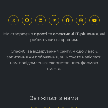
Ми створюємо
прості
та
ефективні ІТ-рішення
, які
роблять життя кращим.
Спасибі за відвідування сайту. Якщо у вас є
запитання чи побажання, ви можете надіслати
нам повідомлення скориставшись формою
нижче
.
Зв'яжіться з нами