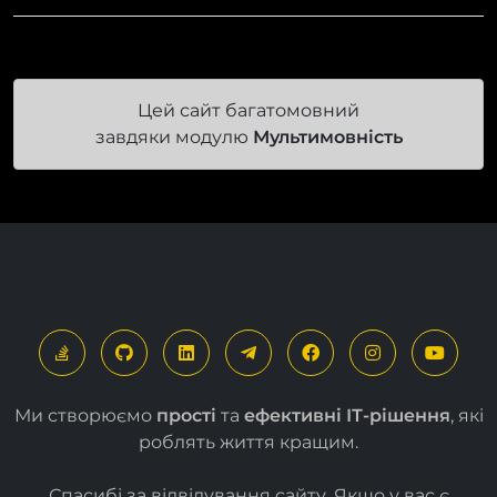
Цей сайт багатомовний
завдяки модулю
Мультимовність
Ми створюємо
прості
та
ефективні ІТ-рішення
, які
роблять життя кращим.
Спасибі за відвідування сайту. Якщо у вас є
запитання чи побажання, ви можете надіслати