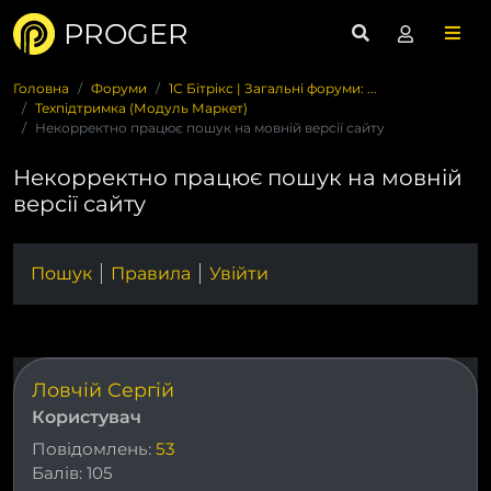
PROGER
Головна
Форуми
1С Бітрікс | Загальні форуми: ...
Техпідтримка (Модуль Маркет)
Некорректно працює пошук на мовній версії сайту
Некорректно працює пошук на мовній
версії сайту
Пошук
Правила
Увійти
Ловчій Сергій
Користувач
Повідомлень:
53
Балів:
105