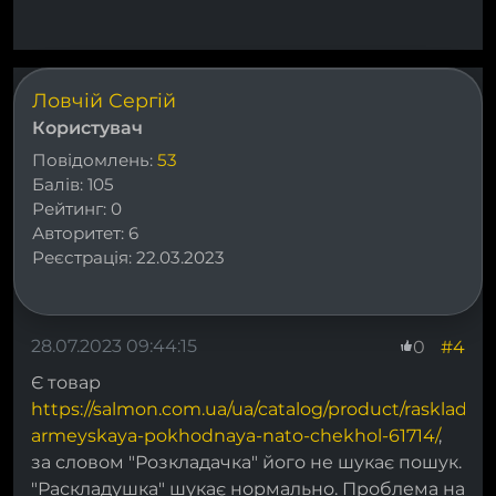
Ловчій Сергій
Користувач
Повідомлень:
53
Балів:
105
Рейтинг:
0
Авторитет:
6
Реєстрація:
22.03.2023
28.07.2023 09:44:15
#4
0
Є товар
https://salmon.com.ua/ua/catalog/product/raskladus
armeyskaya-pokhodnaya-nato-chekhol-61714/
,
за словом "Розкладачка" його не шукає пошук.
"Раскладушка" шукає нормально. Проблема на