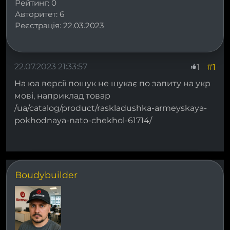
Рейтинг:
0
Авторитет:
6
Реєстрація:
22.03.2023
22.07.2023 21:33:57
#1
1
На юа версії пошук не шукає по запиту на укр
мові, наприклад товар
/ua/catalog/product/raskladushka-armeyskaya-
pokhodnaya-nato-chekhol-61714/
Boudybuilder