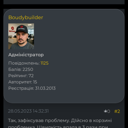
Boudybuilder
Адміністратор
Повідомлень:
1125
Балів:
2250
Рейтинг:
72
Авторитет:
15
Реєстрація:
31.03.2013
28.05.2023 14:32:31
#2
0
Так, зафіксував проблему. ДІйсно в корзині
проблемка. Швидкість впала в 3 рази при