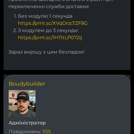
переключенні служби доставки:
Без модулю 1 секунда
https://prnt.sc/XVqDrzcTZF8G
З модулем до 3 секунди:
https://prnt.sc/1HTItLP072Ij
Зараз вирішу з цим безладом!
Boudybuilder
Адміністратор
Повідомлень:
1125