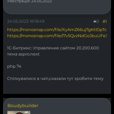
Реєстрація:
24.05.2023
24.05.2023 18:18:49
#1
0
https://monosnap.com/file/XyAmZ66uj7gKtlDpTcO
https://monosnap.com/file/l7v5QvzNdGoJbuUFe3
1С-Битрикс: Управление сайтом 20.200.600
тема aspro.next
php 74
Спілкувалися в чаті,сказали тут зробити тему
Boudybuilder