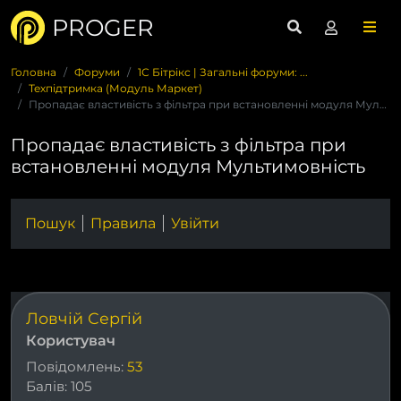
PROGER
Головна
Форуми
1С Бітрікс | Загальні форуми: ...
Техпідтримка (Модуль Маркет)
Пропадає властивість з фільтра при встановленні модуля Мульт...
Пропадає властивість з фільтра при
встановленні модуля Мультимовність
Пошук
Правила
Увійти
Ловчій Сергій
Користувач
Повідомлень:
53
Балів:
105