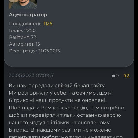
Адміністратор
Повідомлень:
1125
Балів:
2250
Рейтинг:
72
Авторитет:
15
Реєстрація:
31.03.2013
20.05.2023 07:09:51
#2
0
Ви нам передали свіжий бекап сайту.
Ми розгорнули у себе , та бачимо , що ні
Бітрикс ні наші продукти не оновлені.
Щоб надати Вам консультацію, нам потрібно
щоб ви перевіряли тільки остаанню версію
нашого модулю і тільки на оновленому
Бітрикс. В інакшому разі, ми не можемо
гарантувати роботу модулю, чи надавати по