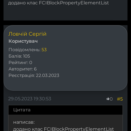
додано клас FCIBlockPropertyElementList
Ловчій Сергій
Користувач
Повідомлень:
53
Балів:
105
Рейтинг:
0
Авторитет:
6
Реєстрація:
22.03.2023
29.05.2023 19:30:53
#5
0
Цитата
написав:
додано клас FCIBlockPropertyElementList