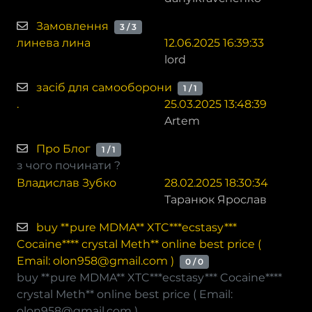
Замовлення
3 / 3
линева лина
12.06.2025 16:39:33
lord
засіб для самооборони
1 / 1
.
25.03.2025 13:48:39
Artem
Про Блог
1 / 1
з чого починати ?
Владислав Зубко
28.02.2025 18:30:34
Таранюк Ярослав
buy **pure MDMA** XTC***ecstasy***
Cocaine**** crystal Meth** online best price (
Email: olon958@gmail.com )
0 / 0
buy **pure MDMA** XTC***ecstasy*** Cocaine****
crystal Meth** online best price ( Email:
olon958@gmail.com )