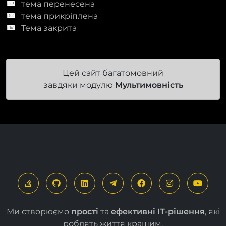
тема перенесена
тема прикріплена
Тема закрита
Цей сайт багатомовний
завдяки модулю
Мультимовність
Ми створюємо
прості
та
ефективні ІТ-рішення
, які
роблять життя кращим.