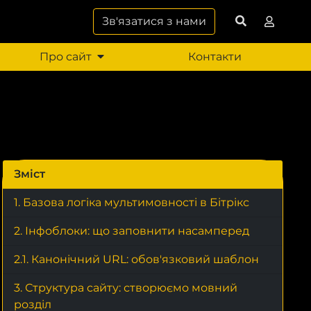
Зв'язатися з нами
Про сайт
Контакти
Зміст
1. Базова логіка мультимовності в Бітрікс
2. Інфоблоки: що заповнити насамперед
2.1. Канонічний URL: обов'язковий шаблон
3. Структура сайту: створюємо мовний
розділ