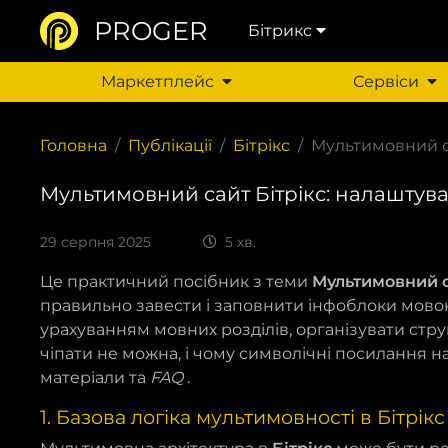
PROGER
Бітрикс
Маркетплейс
Сервіси
Головна
Публікації
Бітрікс
Мультимовний са
Мультимовний сайт Бітрікс: налаштува
29 серпня 2025
5 хв.
Це практичний посібник з теми
Мультимовний с
правильно завести і заповнити інфоблоки мово
урахуванням мовних розділів, організувати стру
чіпати не можна, і чому символічні посилання н
матеріали та
FAQ
.
1. Базова логіка мультимовності в Бітрікс