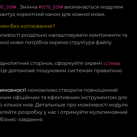
. Змінна
визначається модулем
TE_DIR#
#SITE_DIR#
рантує коректний канон для кожної мови.
ням без копіювання?
жливості роздільно налаштовувати компоненти та
ної мови потрібна окрема структура файлу.
однотипних сторінок, сформуйте окремі
sitemap
 Це допоможе пошуковим системам правильно
тимовності
неможливо створити повноцінний
иним офіційним та ефективним інструментом для
ою кількох мов. Детальніше про можливості модуля
вляйте розробку у нас і отримуйте мультимовний
 бізнес-завдання.