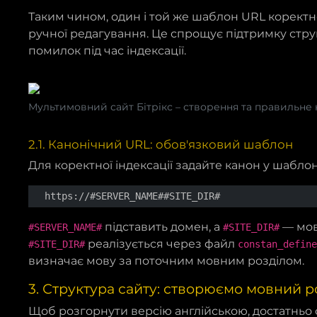
Таким чином, один і той же шаблон URL коректн
ручної редагування. Це спрощує підтримку стру
помилок під час індексації.
Мультимовний сайт Бітрікс – створення та правильне
2.1. Канонічний URL: обов'язковий шаблон
Для коректної індексації задайте канон у шабло
https://#SERVER_NAME##SITE_DIR#
підставить домен, а
— мов
#SERVER_NAME#
#SITE_DIR#
реалізується через файл
#SITE_DIR#
constan_define
визначає мову за поточним мовним розділом.
3. Структура сайту: створюємо мовний р
Щоб розгорнути версію англійською, достатньо