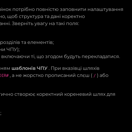
орінок потрібно повністю заповнити налаштування
но, щоб структура та дані коректно
і. Зверніть увагу на такі поля:
розділів та елементів;
они ЧПУ);
, включаючи ті, що згодом будуть перекладатися.
анням
шаблонів ЧПУ
. При вказівці шляхів
, а не жорстко прописаний слєш (
) або
DIR#
/
ично створює коректний кореневий шлях для
;