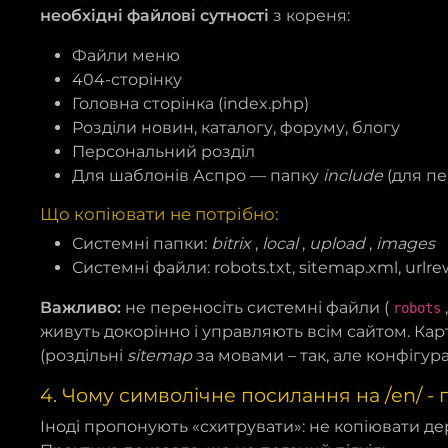
необхідні файлові сутності
з кореня:
Файли меню
404-сторінку
Головна сторінка (index.php)
Розділи новин, каталогу, форуму, блогу
Персональний розділ
Для шаблонів Аспро — папку
include
(для пе
Що копіювати не потрібно:
Системні папки:
bitrix
,
local
,
upload
,
images
Системні файли: robots.txt, sitemap.xml, urlrewr
Важливо:
не переносіть системні файли (
robots
живуть докорінно і управляють всім сайтом. Ка
(роздільні
sitemap
за мовами – так, але конфігура
4. Чому символічне посилання на /en/ - 
Іноді пропонують «схитрувати»: не копіювати де