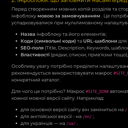
2. Інфоблоки: що заповнити насамперед
Перед створенням мовних копій розділів та ст
інфоблоку
мовою за замовчуванням
. Це потріб
успадковувалися при мультимовному налаштуванн
Назва
інфоблоку та його елементів;
Коди (символьні коди)
та
URL-шаблони
для 
SEO-поля
(Title, Description, Keywords, шабл
Властивості
(рядки, списки, прив'язки тощо)
Особливу увагу потрібно приділити налаштув
рекомендується використовувати макрос
#SITE_
конкретний каталог.
Для чого це потрібно? Макрос
автомат
#SITE_DIR#
кожної мовної версії сайту. Наприклад:
для основної версії сайту він заміниться на
/
для англійської версії - на
;
/en/
для українців — на
.
/ua/