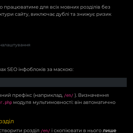
о працюватиме для всіх мовних розділів без
ктури сайту, виключає дублі та знижує ризик
 налаштування
нах SEO інфоблоків за маскою:
ний префікс (наприклад,
). Визначення
/en/
модуля мультимовності: він автоматично
r.php
озділ
 створити розділ
і скопіювати в нього
лише
/en/