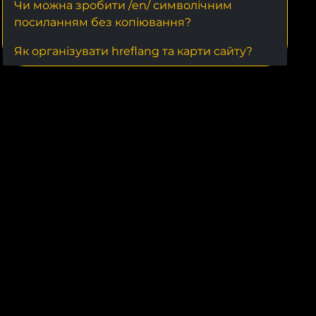
Чи можна зробити /en/ символічним
посиланням без копіювання?
Як організувати hreflang та карти сайту?