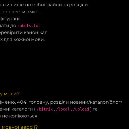
вати лише потрібні файли та розділи.
перевести вміст.
ігурації.
дати до
.
robots.txt
ревірити канонікал.
х для кожної мови.
ру мови?
(меню, 404, головну, розділи новини/каталог/блог/
емні каталоги (
,
,
) та
/bitrix
/local
/upload
) не копіюються.
мовної версії?