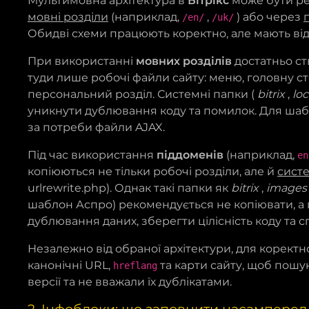
Мультимовна архітектура в
Бітрікс
може бути ре
мовні розділи
(наприклад,
,
) або через
/en/
/uk/
Обидві схеми працюють коректно, але мають від
При використанні
мовних розділів
достатньо ст
туди лише робочі файли сайту: меню, головну сто
персональний розділ. Системні папки (
bitrix
,
loc
уникнути дублювання коду та помилок. Для ша
за потреби файли AJAX.
Під час використання
піддоменів
(наприклад,
en
копіюються не тільки робочі розділи, але й
сист
urlrewrite.php). Однак такі папки як
bitrix
,
images
шаблон Аспро) рекомендується не копіювати, а 
дублювання даних, зберегти цілісність коду та 
Незалежно від обраної архітектури, для корект
канонічні URL,
та карти сайту, щоб пошу
hreflang
версії та не вважали їх дублікатами.