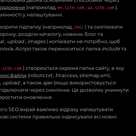
алізована двома основними способами: через
піддомени
(наприклад,
,
).
en.site.com
ua.site.com
мінності у налаштуванні.
ворити підпапку (наприклад,
) та скопіювати
/en/
рінку, розділи каталогу, новини, блог та
al
,
upload
,
images
) копіювати не потрібно, щоб
блонів
Аспро
також переноситься папка
include
та
) створюється окрема папка сайту, в яку
.site.com
емні файли
(robots.txt, .htaccess, sitemap.xml,
,
upload
, а також
ajax
(якщо використовується
підключати через симлінки. Це дозволяє уникнути
спростити оновлення.
ного SEO вкрай важливо відразу налаштувати
кові системи правильно індексували всі мовні