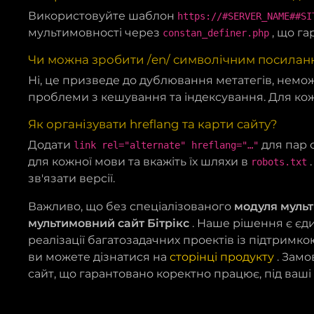
Використовуйте шаблон
https://#SERVER_NAME##SI
мультимовності через
, що га
constan_definer.php
Чи можна зробити /en/ символічним посилан
Ні, це призведе до дублювання метатегів, немо
проблеми з кешування та індексування. Для кож
Як організувати hreflang та карти сайту?
Додати
для пар 
link rel="alternate" hreflang="…"
для кожної мови та вкажіть їх шляхи в
.
robots.txt
зв'язати версії.
Важливо, що без спеціалізованого
модуля муль
мультимовний сайт Бітрікс
. Наше рішення є єд
реалізації багатозадачних проектів із підтримк
ви можете дізнатися на
сторінці продукту
. Замо
сайт, що гарантовано коректно працює, під ваші