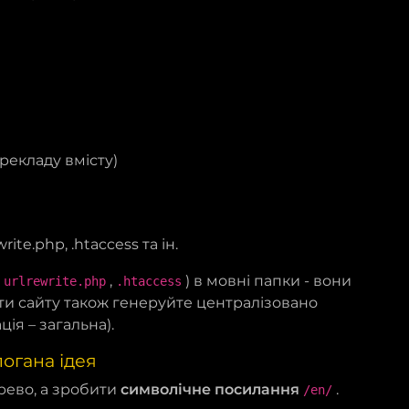
рекладу вмісту)
ite.php, .htaccess та ін.
,
,
) в мовні папки - вони
urlrewrite.php
.htaccess
рти сайту також генеруйте централізовано
ція – загальна).
погана ідея
рево, а зробити
символічне посилання
.
/en/