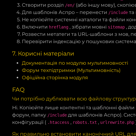
Створити розділ
(або іншу мову), скопію
/en/
Для шаблонів Аспро – перенести
та 
/include
Не копіюйте системні каталоги та файли конф
Включити
, зібрати мовні
, до
hreflang
sitemap
Розвести метатеги та URL-шаблони з мов, пе
Перевірити індексацію у пошукових система
7. Корисні матеріали
Документація по модулю мультимовності
Форум техпідтримки (Мультимовність)
Офіційна сторінка модуля
FAQ
Чи потрібно дублювати всю файлову структу
Ні. Копіюйте лише контентні та шаблонні файли 
форум, папку
для шаблонів Аспро). Сист
/include
конфігурації (
,
,
.htaccess
robots.txt
urlrewrite.php
Як правильно встановити канонічний URL для 