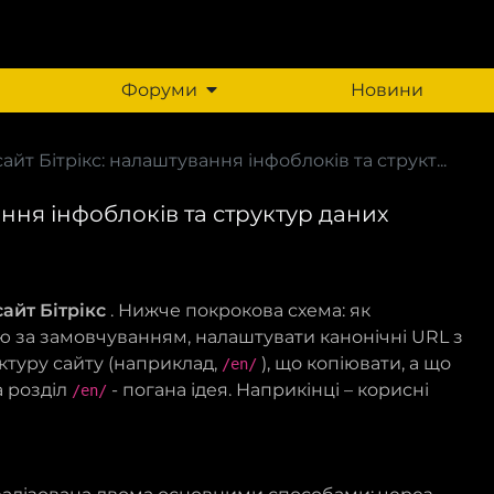
Форуми
Новини
йт Бітрікс: налаштування інфоблоків та структ...
ння інфоблоків та структур даних
айт Бітрікс
. Нижче покрокова схема: як
ю за замовчуванням, налаштувати канонічні URL з
ктуру сайту (наприклад,
), що копіювати, а що
/en/
а розділ
- погана ідея. Наприкінці – корисні
/en/