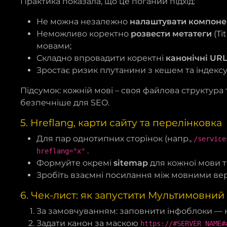
Практика показала, що це поганий підхід:
Не можна незалежно
налаштувати компоне
Неможливо коректно
розвести метатеги
(Ti
мовами;
Складно впровадити коректні
канонічні UR
Зростає ризик плутанини з кешем та індекс
Підсумок: кожній мові – своя файлова структура т
безпечніше для SEO.
5. Hreflang, карти сайту та перелінковка
Для пар однотипних сторінок (напр.,
/service
.
hreflang="x"
Формуйте окремі
sitemap
для кожної мови та
Зробіть взаємні посилання між мовними вер
6. Чек-лист: як запустити Мультимовний 
За замовчуванням: заповнити інфоблоки — н
Задати канон за маскою
https://#SERVER_NAME#