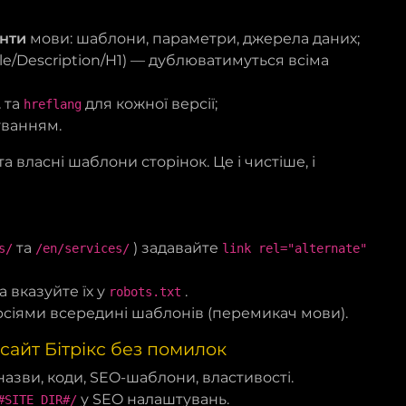
нти
мови: шаблони, параметри, джерела даних;
tle/Description/H1) — дублюватимуться всіма
L
та
для кожної версії;
hreflang
уванням.
а власні шаблони сторінок. Це і чистіше, і
та
) задавайте
s/
/en/services/
link rel="alternate"
 вказуйте їх у
.
robots.txt
сіями всередині шаблонів (перемикач мови).
сайт Бітрікс без помилок
азви, коди, SEO-шаблони, властивості.
у SEO налаштувань.
#SITE_DIR#/