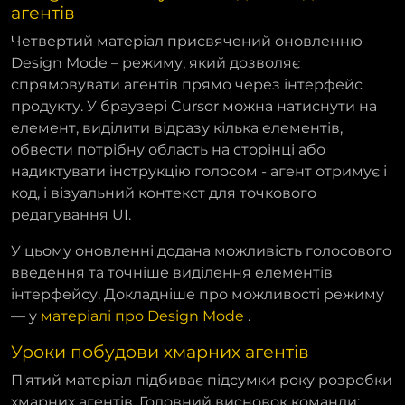
агентів
Четвертий матеріал присвячений оновленню
Design Mode – режиму, який дозволяє
спрямовувати агентів прямо через інтерфейс
продукту. У браузері Cursor можна натиснути на
елемент, виділити відразу кілька елементів,
обвести потрібну область на сторінці або
надиктувати інструкцію голосом - агент отримує і
код, і візуальний контекст для точкового
редагування UI.
У цьому оновленні додана можливість голосового
введення та точніше виділення елементів
інтерфейсу. Докладніше про можливості режиму
— у
матеріалі про Design Mode
.
Уроки побудови хмарних агентів
П'ятий матеріал підбиває підсумки року розробки
хмарних агентів. Головний висновок команди: