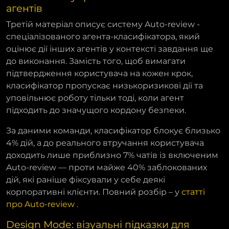
агентів
Третій матеріал описує систему Auto-review -
спеціалізованого агента-класифікатора, який
оцінює дії інших агентів у контексті завдання ще
до виконання. Замість того, щоб вимагати
підтвердження користувача на кожен крок,
класифікатор пропускає низькоризикові дії та
уповільнює роботу тільки тоді, коли агент
підходить до значущого кордону безпеки.
За даними команди, класифікатор блокує близько
4% дій, а до реального втручання користувача
доходить лише приблизно 7% чатів із включеним
Auto-review — проти майже 40% заблокованих
дій, які раніше фіксували у себе деякі
корпоративні клієнти. Повний розбір – у
статті
про Auto-review
.
Design Mode: візуальні підказки для