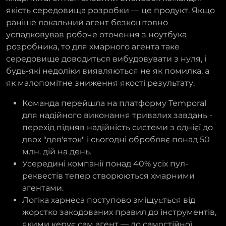
якість середовища розробки — це продукт. Якщо
раніше локальний агент безкоштовно
успадковував робоче оточення з ноутбука
розробника, то для хмарного агента таке
середовище доводиться вибудовувати з нуля, і
будь-які недоліки виявляються не як помилка, а
як малопомітне зниження якості результату.
Команда перейшла на платформу Temporal
для надійного виконання тривалих завдань -
перехід підняв надійність системи з однієї до
двох "дев'яток" і сьогодні обробляє понад 50
млн. дій на день.
Усередині компанії понад 40% усіх пул-
реквестів тепер створюються хмарними
агентами.
Логіка харнеса поступово зміщується від
жорстко закодованих правил до інструментів,
якими керує сам агент — до самостійної