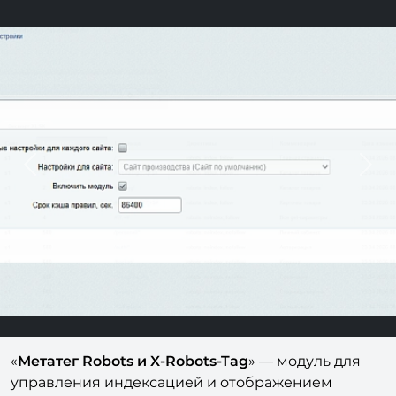
Previous
Next
«
Метатег Robots и X-Robots-Tag
» — модуль для
управления индексацией и отображением
страниц сайта в поисковых системах через HTML-
метатеги robots и HTTP-заголовок X-Robots-Tag