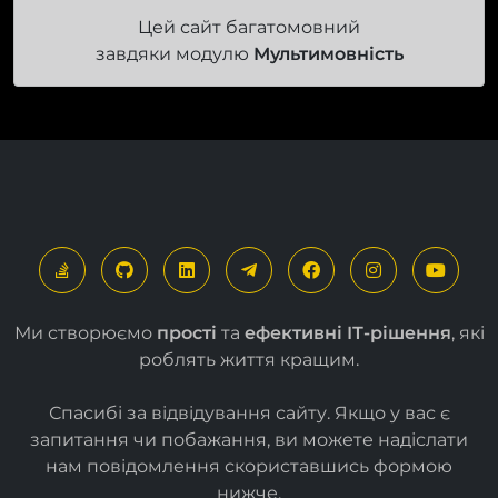
завдяки модулю
Мультимовність
Ми створюємо
прості
та
ефективні ІТ-рішення
, які
роблять життя кращим.
Спасибі за відвідування сайту. Якщо у вас є
запитання чи побажання, ви можете надіслати
нам повідомлення скориставшись формою
нижче
.