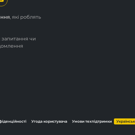
ення
, які роблять
є запитання чи
ідомлення
фіденційності
Угода користувача
Умови техпідтримки
Українсь