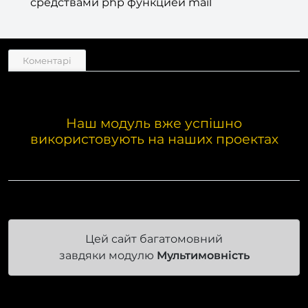
средствами php функцией mail
Коментарі
Наш модуль вже успішно
використовують на наших проектах
Цей сайт багатомовний
завдяки модулю
Мультимовність