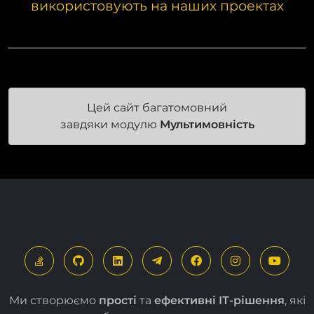
використовують на наших проектах
Цей сайт багатомовний
завдяки модулю
Мультимовність
Ми створюємо
прості
та
ефективні ІТ-рішення
, які