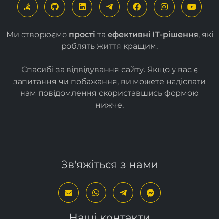
Ми створюємо
прості
та
ефективні ІТ-рішення
, які
роблять життя кращим.
Спасибі за відвідування сайту. Якщо у вас є
запитання чи побажання, ви можете надіслати
нам повідомлення скориставшись формою
нижче
.
Зв'яжіться з нами
Наші контакти