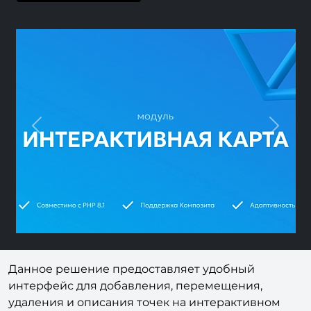
Previous
Next
Данное решение предоставляет удобный
интерфейс для добавления, перемещения,
удаления и описания точек на интерактивном