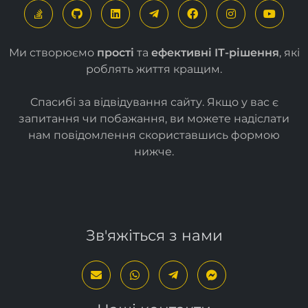
Ми створюємо
прості
та
ефективні ІТ-рішення
, які
роблять життя кращим.
Спасибі за відвідування сайту. Якщо у вас є
запитання чи побажання, ви можете надіслати
нам повідомлення скориставшись формою
нижче
.
Зв'яжіться з нами