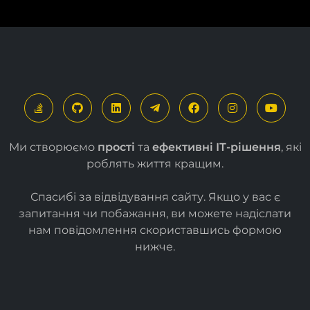
Ми створюємо
прості
та
ефективні ІТ-рішення
, які
роблять життя кращим.
Спасибі за відвідування сайту. Якщо у вас є
запитання чи побажання, ви можете надіслати
нам повідомлення скориставшись формою
нижче
.