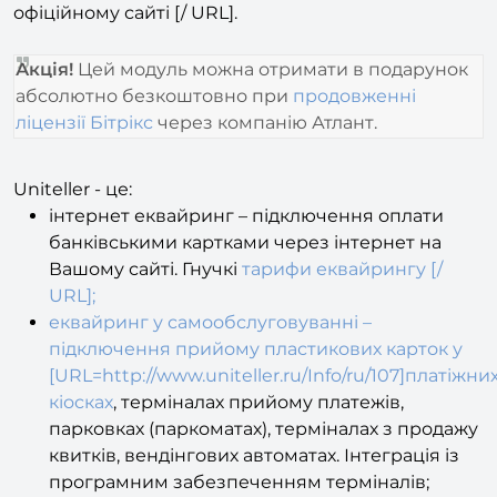
офіційному сайті [/ URL].
Акція!
Цей модуль можна отримати в подарунок
абсолютно безкоштовно при
продовженні
ліцензії Бітрікс
через компанію Атлант.
Uniteller - це:
інтернет еквайринг – підключення оплати
банківськими картками через інтернет на
Вашому сайті. Гнучкі
тарифи еквайрингу [/
URL];
еквайринг у самообслуговуванні –
підключення прийому пластикових карток у
[URL=http://www.uniteller.ru/Info/ru/107]платіжни
кіосках
, терміналах прийому платежів,
парковках (паркоматах), терміналах з продажу
квитків, вендінгових автоматах. Інтеграція із
програмним забезпеченням терміналів;