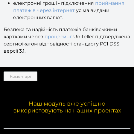
електронні гроші - підключення
приймання
платежів через інтернет
усіма видами
електронних валют.
Безпека та надійність платежів банківськими
картками через
процесинг
Uniteller підтверджена
сертифікатом відповідності стандарту PCI DSS
версії 3.1.
Коментарі
Наш модуль вже успішно
використовують на наших проектах