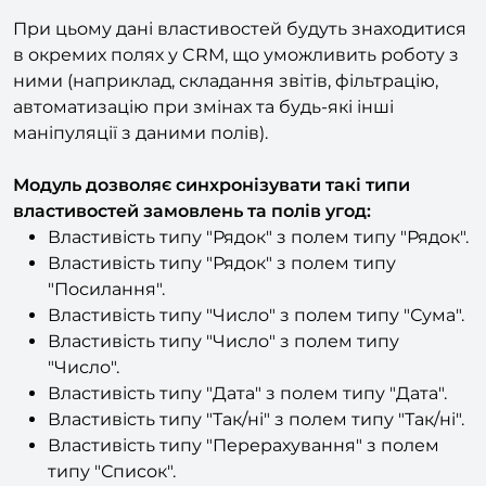
зберігаються у властивостях замовлення.
При цьому дані властивостей будуть знаходитися
в окремих полях у CRM, що уможливить роботу з
ними (наприклад, складання звітів, фільтрацію,
автоматизацію при змінах та будь-які інші
маніпуляції з даними полів).
Модуль дозволяє синхронізувати такі типи
властивостей замовлень та полів угод:
Властивість типу "Рядок" з полем типу "Рядок".
Властивість типу "Рядок" з полем типу
"Посилання".
Властивість типу "Число" з полем типу "Сума".
Властивість типу "Число" з полем типу
"Число".
Властивість типу "Дата" з полем типу "Дата".
Властивість типу "Так/ні" з полем типу "Так/ні".
Властивість типу "Перерахування" з полем