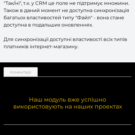
Синхронізація множини недоступна для поля
"Так/ні", т.к. у CRM це поле не підтримує множини.
Також в даний момент не доступна синхронізація
багатьох властивостей типу "Файл" - вона стане
доступна в подальших оновленнях.
Для синхронізації доступні властивості всіх типів
платників інтернет-магазину.
Коментарі
Наш модуль вже успішно
використовують на наших проектах