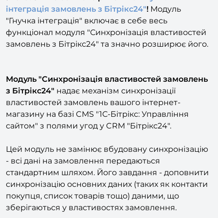
Увага! З'явилося нове рішення:
"Гнучка
інтеграція замовлень з Бітрікс24"
!
Модуль
"Гнучка інтеграція" включає в себе весь
функціонал модуля "Синхронізація властивостей
замовлень з Бітрікс24" та значно розширює його.
Модуль "Синхронізація властивостей замовлень
з Бітрікс24"
надає механізм синхронізації
властивостей замовлень вашого інтернет-
магазину на базі CMS "1С-Бітрікс: Управління
сайтом" з полями угод у CRM "Бітрікс24".
Цей модуль не замінює вбудовану синхронізацію
- всі дані на замовлення передаються
стандартним шляхом. Його завдання - доповнити
синхронізацію основних даних (таких як контакти
покупця, список товарів тощо) даними, що