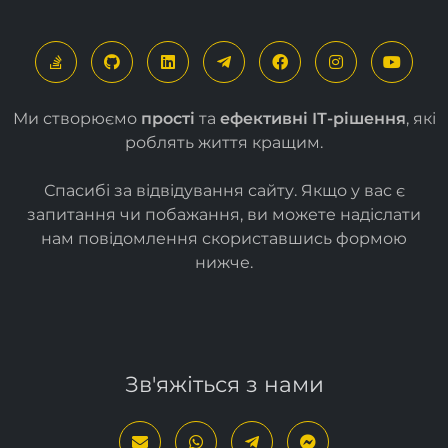
Ми створюємо
прості
та
ефективні ІТ-рішення
, які
роблять життя кращим.
Спасибі за відвідування сайту. Якщо у вас є
запитання чи побажання, ви можете надіслати
нам повідомлення скориставшись формою
нижче
.
Зв'яжіться з нами