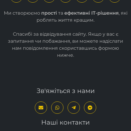
Ми створюємо
прості
та
ефективні ІТ-рішення
, які
роблять життя кращим.
Спасибі за відвідування сайту. Якщо у вас є
запитання чи побажання, ви можете надіслати
нам повідомлення скориставшись формою
нижче
.
Зв'яжіться з нами
Наші контакти