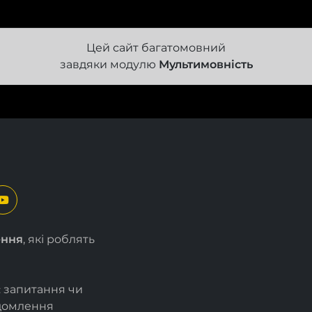
Цей сайт багатомовний
завдяки модулю
Мультимовність
ення
, які роблять
є запитання чи
ідомлення