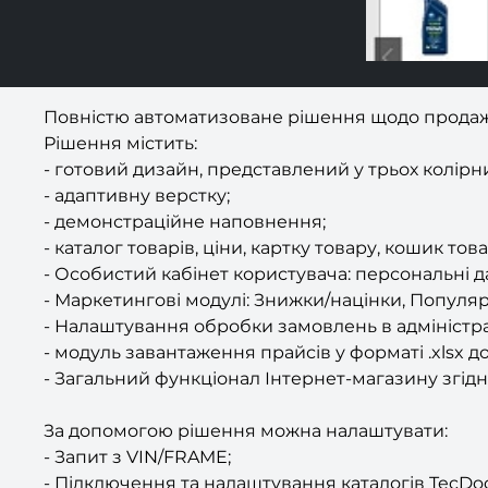
Повністю автоматизоване рішення щодо продажу
Рішення містить:
- готовий дизайн, представлений у трьох колірни
- адаптивну верстку;
- демонстраційне наповнення;
- каталог товарів, ціни, картку товару, кошик това
- Особистий кабінет користувача: персональні да
- Маркетингові модулі: Знижки/націнки, Популяр
- Налаштування обробки замовлень в адміністра
- модуль завантаження прайсів у форматі .xlsx 
- Загальний функціонал Інтернет-магазину згідн
За допомогою рішення можна налаштувати:
- Запит з VIN/FRAME;
- Підключення та налаштування каталогів TecDoc