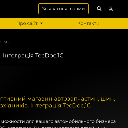
Зв'язатися з нами
Про сайт
Контакти
м...
 Інтеграція TecDoc,1С
птивний магазин автозапчастин, шин,
зхідників. Інтеграція TecDoc,1С
зможности для вашего автомобильного бизнеса