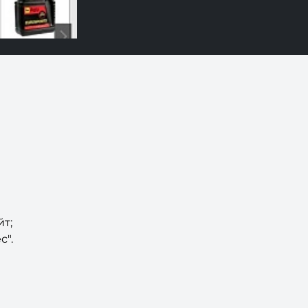
йт;
с".