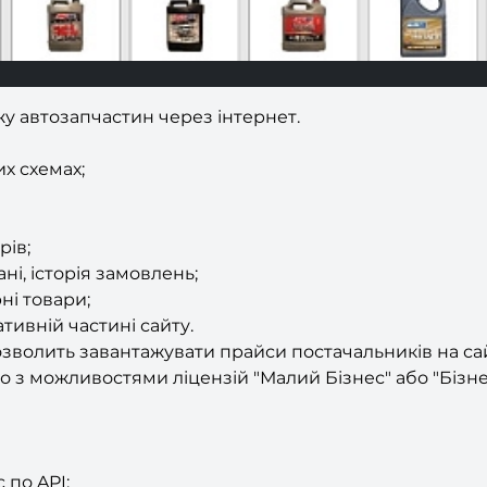
 автозапчастин через інтернет.
х схемах;
рів;
ні, історія замовлень;
ні товари;
тивній частині сайту.
дозволить завантажувати прайси постачальників на са
о з можливостями ліцензій "Малий Бізнес" або "Бізне
 по API;