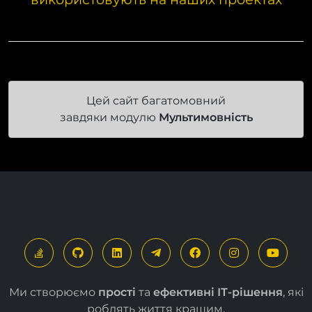
Цей сайт багатомовний
завдяки модулю
Мультимовність
Ми створюємо
прості
та
ефективні ІТ-рішення
, які
роблять життя кращим.