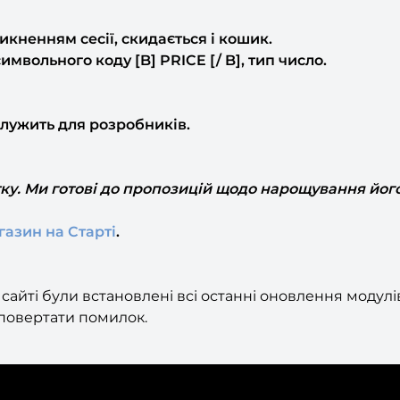
никненням сесії, скидається і кошик.
имвольного коду [B] PRICE [/ B], тип число.
служить для розробників.
тку. Ми готові до пропозицій щодо нарощування йог
газин на Старті
.
айті були встановлені всі останні оновлення модулів 
 повертати помилок.