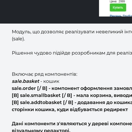
Модуль, що дозволяє реалізувати невеликий інт
(sale).
Рішення чудово підійде розробникам для реаліза
Включає ряд компонентів:
sale.basket
- кошик
sale.order [/ B] - компонент оформлення замов
[B] sale.smallbasket [/ B] - мала корзина, виво
[B] sale.addtobasket [/ B] - додавання до коши
сторінки кошика, куди відбувається редирект
Дані компоненти з'являються у дереві компонен
візуальному редакторі.