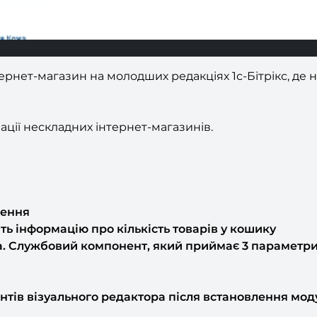
ернет-магазин на молодших редакціях 1с-Бітрікс, де 
ції нескладних інтернет-магазинів.
лення
дить інформацію про кількість товарів у кошику
ка. Службовий компонент, який приймає 3 параметри: 
тів візуального редактора після встановлення модул