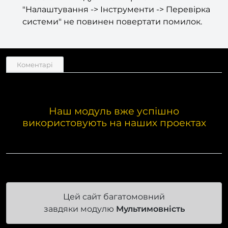
"Налаштування -> Інструменти -> Перевірка
системи" не повинен повертати помилок.
Коментарі
Наш модуль вже успішно
використовують на наших проектах
Цей сайт багатомовний
завдяки модулю
Мультимовність