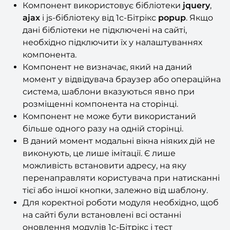
Компонент використовує бібліотеки
jquery
,
ajax
і js-бібліотеку від 1с-Бітрікс
popup
. Якщо
дані бібліотеки не підключені на сайті,
необхідно підключити їх у налаштуваннях
компонента.
Компонент не визначає, який на даний
момент у відвідувача браузер або операційна
система, шаблони вказуються явно при
розміщенні компонента на сторінці.
Компонент не може бути використаний
більше одного разу на одній сторінці.
В даний момент модальні вікна ніяких дій не
виконують, це лише імітації. Є лише
можливість встановити адресу, на яку
перенаправляти користувача при натисканні
тієї або іншої кнопки, залежно від шаблону.
Для коректної роботи модуля необхідно, щоб
на сайті були встановлені всі останні
оновлення модулів 1с-Бітрікс і тест