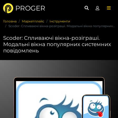
PROGER
Головна
Маркетплейс
Інструменти
Scoder: Спливаючі вікна-розіграші. Модальні вікна популярних...
Scoder: Спливаючі вікна-розіграші.
Модальні вікна популярних системних
повідомлень