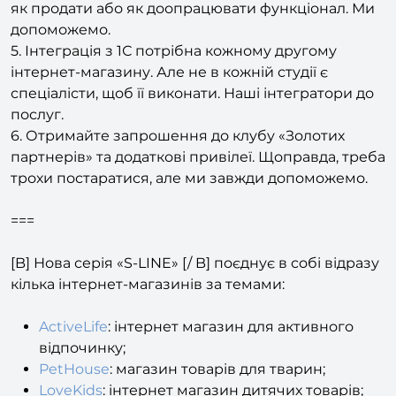
допоможемо.
5. Інтеграція з 1С потрібна кожному другому
інтернет-магазину. Але не в кожній студії є
спеціалісти, щоб її виконати. Наші інтегратори до
послуг.
6. Отримайте запрошення до клубу «Золотих
партнерів» та додаткові привілеї. Щоправда, треба
трохи постаратися, але ми завжди допоможемо.
===
[B] Нова серія «S-LINE» [/ B] поєднує в собі відразу
кілька інтернет-магазинів за темами:
ActiveLife
: інтернет магазин для активного
відпочинку;
PetHouse
: магазин товарів для тварин;
LoveKids
: інтернет магазин дитячих товарів;
StroyMart
: інтернет магазин будівельних