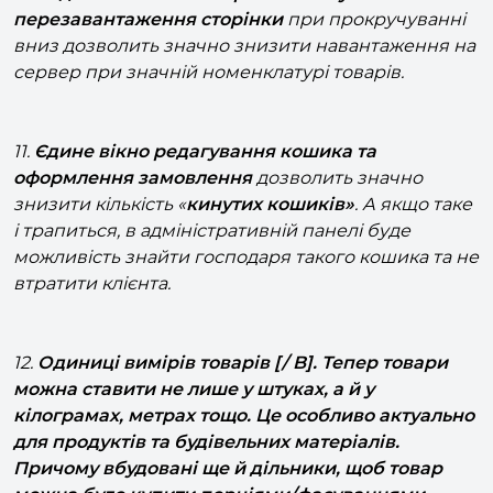
вниз дозволить значно знизити навантаження на
сервер при значній номенклатурі товарів.
11.
Єдине вікно редагування кошика та
оформлення замовлення
дозволить значно
знизити кількість «
кинутих кошиків»
. А якщо таке
і трапиться, в адміністративній панелі буде
можливість знайти господаря такого кошика та не
втратити клієнта.
12.
Одиниці вимірів товарів [/ B]. Тепер товари
можна ставити не лише у штуках, а й у
кілограмах, метрах тощо. Це особливо актуально
для продуктів та будівельних матеріалів.
Причому вбудовані ще й дільники, щоб товар
можна було купити порціями/фасуваннями
(наприклад, продавати товар у розфасовці 50,