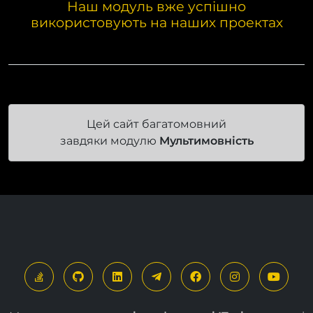
Цей сайт багатомовний
завдяки модулю
Мультимовність
Ми створюємо
прості
та
ефективні ІТ-рішення
, які
роблять життя кращим.