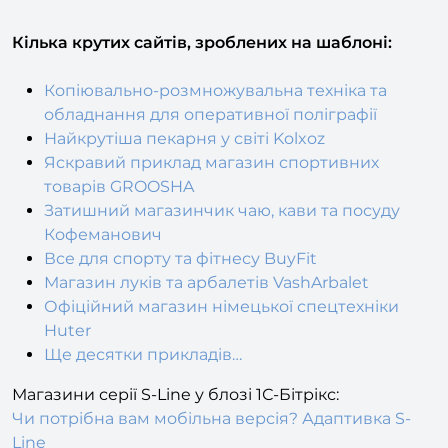
Кілька крутих сайтів, зроблених на шаблоні:
Копіювально-розмножувальна техніка та
обладнання для оперативної поліграфії
Найкрутіша пекарня у світі Kolxoz
Яскравий приклад магазин спортивних
товарів GROOSHA
Затишний магазинчик чаю, кави та посуду
Кофеманович
Все для спорту та фітнесу BuyFit
Магазин луків та арбалетів VashArbalet
Офіційний магазин німецької спецтехніки
Huter
Ще десятки прикладів…
Магазини серії S-Line у блозі 1С-Бітрікс:
Чи потрібна вам мобільна версія? Адаптивка S-
Line
6 готових інтернет-магазинів серії S-Line