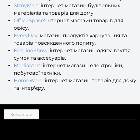
матеріалів та товарів для дому;
OfficeSpace
: інтернет магазин товарів для
офісу.
EveryDay
: магазин продуктів харчування та
товарів повсякденного попиту.
FashionShow
: інтернет магазин одягу, взуття,
сумок та аксесуарів.
MediaMart
: інтернет магазин електроніки,
побутової техніки.
HomeWare
: інтернет магазин товарів для дому
та інтер'єру.
Коментарі
Наш модуль вже успішно
використовують на наших проектах