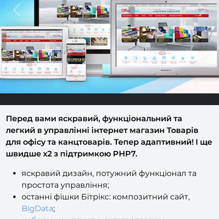
Previous
Next
Перед вами яскравий, функціональний та
легкий в управлінні інтернет магазин Товарів
для офісу та канцтоварів. Тепер адаптивний! І ще
швидше x2 з підтримкою PHP7.
яскравий дизайн, потужний функціонал та
простота управління;
останні фішки Бітрікс: композитний сайт,
BigData
;
набори, комплекти
,
супутні товари,
маркетингові модулі
;