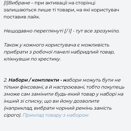
залишаються лише ті товари, на які користувач
поставив лайк.
Нещодавно переглянуті [/ I] - тут все зрозуміло.
Також у кожного користувача є можливість
прибрати з робочої панелі набридлий товар,
клікнувши по хрестику.
2.
Набори / комплекти - н
абори можуть бути не
тільки фіксовані, а й настроювані, тобто покупець
зможе сам замінити будь-який товар у наборі на
інший зі списку, що ви йому дозволите
(наприклад, вибрати чорний ремінь замість
сірого).
Приклад товару з набором
3.
Повна підтримка торгових пропозицій (SKU)
. У