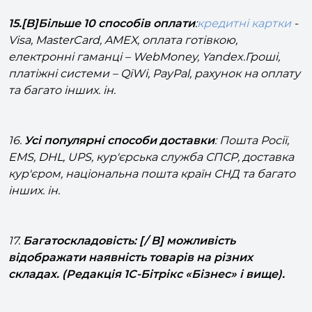
15.[B]Більше 10 способів оплати
:
кредитні картки
-
Visa, MasterCard, AMEX, оплата готівкою,
електронні гаманці – WebMoney, Yandex.Гроші,
платіжні системи – QiWi, PayPal, рахунок на оплату
та багато інших. ін.
16.
Усі популярні способи доставки
: Пошта Росії,
EMS, DHL, UPS, кур'єрська служба СПСР, доставка
кур'єром, національна пошта країн СНД та багато
інших. ін.
17.
Багатоскладовість: [/ B] можливість
відображати наявність товарів на різних
складах. (Редакція 1С-Бітрікс «Бізнес» і вище).
18.[B] Типи цін:
можливість відображати певний