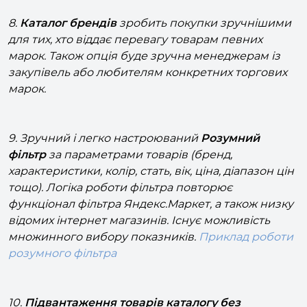
8.
Каталог брендів
зробить покупки зручнішими
для тих, хто віддає перевагу товарам певних
марок. Також опція буде зручна менеджерам із
закупівель або любителям конкретних торгових
марок.
9. Зручний і легко настроюваний
Розумний
фільтр
за параметрами товарів (бренд,
характеристики, колір, стать, вік, ціна, діапазон цін
тощо). Логіка роботи фільтра повторює
функціонал фільтра Яндекс.Маркет, а також низку
відомих інтернет магазинів. Існує можливість
множинного вибору показників.
Приклад роботи
розумного фільтра
10.
Підвантаження товарів каталогу без
перезавантаження сторінки
при прокручуванні