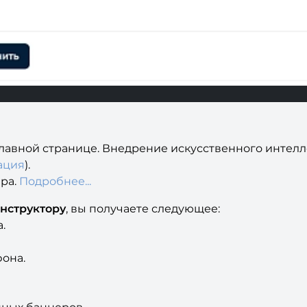
главной странице. Внедрение искусственного интелле
ация
).
ара.
Подробнее...
нструктору
, вы получаете следующее:
.
фона.