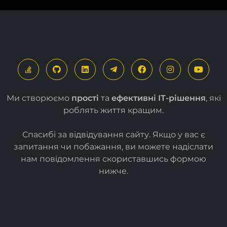
Ми створюємо
прості
та
ефективні ІТ-рішення
, які
роблять життя кращим.
Спасибі за відвідування сайту. Якщо у вас є
запитання чи побажання, ви можете надіслати
нам повідомлення скориставшись формою
нижче
.
Зв'яжіться з нами