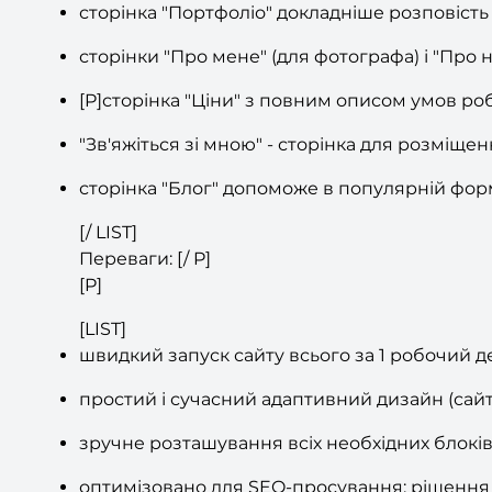
сторінка "Портфоліо" докладніше розповість
сторінки "Про мене" (для фотографа) і "Про н
[P]сторінка "Ціни" з повним описом умов ро
"Зв'яжіться зі мною" - сторінка для розміщ
сторінка "Блог" допоможе в популярній фор
[/ LIST]
Переваги: [/ P]
[P]
[LIST]
швидкий запуск сайту всього за 1 робочий д
простий і сучасний адаптивний дизайн (сайт 
зручне розташування всіх необхідних блоків
оптимізовано для SEO-просування: рішення п