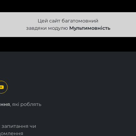
Цей сайт багатомовний
завдяки модулю
Мультимовність
ення
, які роблять
є запитання чи
ідомлення