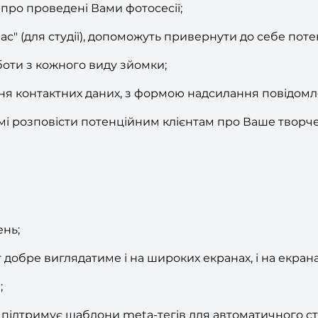
 про проведені Вами фотосесії;
ас" (для студії), допоможуть привернути до себе поте
боти з кожного виду зйомки;
ення контактних даних, з формою надсилання повідомл
мі розповісти потенційним клієнтам про Ваше творче
ень;
добре виглядатиме і на широких екранах, і на екрана
;
ідтримує шаблони meta-тегів для автоматичного створ