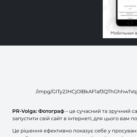
/impg/GITy2JHCjOlBkAF1af3QThGhhw1V
PR-Volga: Фотограф
– це сучасний та зручний с
запустити свій сайт в інтернеті, для цього ва
Це рішення ефективно показує себе у просуван