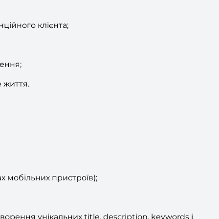
нційного клієнта;
ення;
 життя.
х мобільних пристроїв);
ення унікальних title, description, keywords і