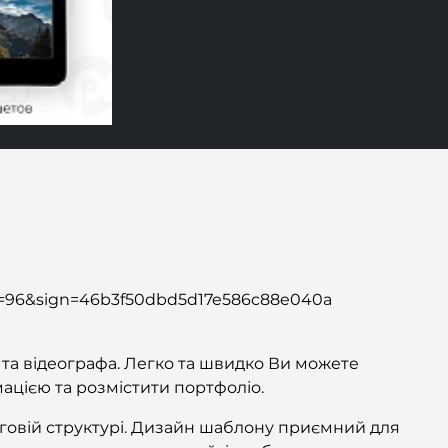
=96&sign=46b3f50dbd5d17e586c88e040a
 та відеографа. Легко та швидко Ви можете
ацією та розмістити портфоліо.
говій структурі. Дизайн шаблону приємний для