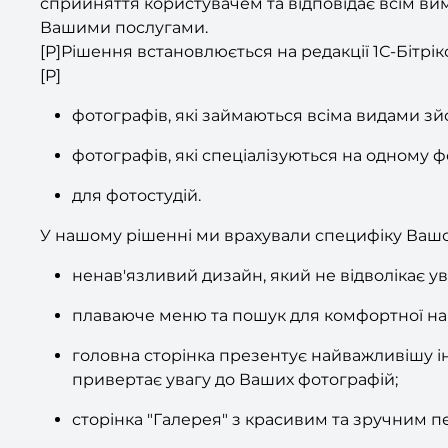
сприйняття користувачем та відповідає всім вим
Вашими послугами.
[P]Рішення встановлюється на редакції 1С-Бітрікс
[P]
фотографів, які займаються всіма видами зй
фотографів, які спеціалізуються на одному ф
для фотостудій.
У нашому рішенні ми врахували специфіку Вашої 
ненав'язливий дизайн, який не відволікає ува
плаваюче меню та пошук для комфортної наві
головна сторінка презентує найважливішу ін
привертає увагу до Ваших фотографій;
сторінка "Галерея" з красивим та зручним п