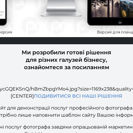
Ми розробили готові рішення
для різних галузей бізнесу,
ознайомтеся за посиланням
qycGQEKSnQ/hBmZbpgYMo4.jpg?size=1169x238&quality
[CENTER]
ПОДИВИТИСЯ ВСІ НАШІ РІШЕННЯ
айт для демонстрації послуг професійного фотографа
м потрібно лише наповнити шаблон сайту Вашою інформ
ні послуг фотографа завдяки опрацьованій маркетин