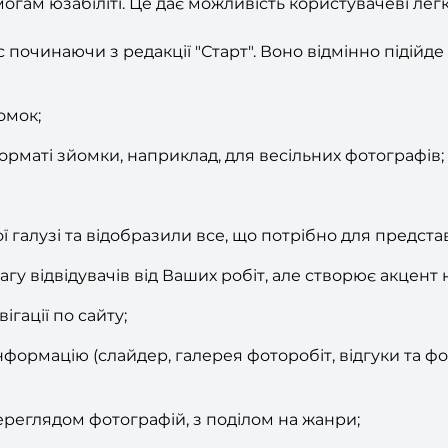
огам юзабіліті. Це дає можливість користувачеві лег
 починаючи з редакції "Старт". Воно відмінно підійде 
омок;
орматі зйомки, наприклад, для весільних фотографів;
галузі та відобразили все, що потрібно для предста
гу відвідувачів від Ваших робіт, але створює акцент 
гації по сайту;
формацію (слайдер, галерея фоторобіт, відгуки та ф
ереглядом фотографій, з поділом на жанри;