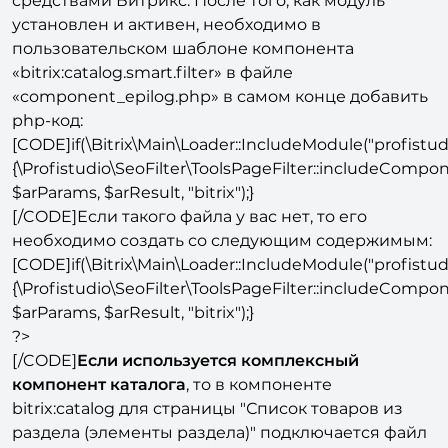
средствами Битрикс. После того, как модуль
установлен и активен, необходимо в
пользовательском шаблоне компонента
«bitrix:catalog.smart.filter» в файле
«component_epilog.php» в самом конце добавить
php-код:
[CODE]if(\Bitrix\Main\Loader::IncludeModule("profistudio
{\Profistudio\SeoFilter\ToolsPageFilter::includeCompon
$arParams, $arResult, "bitrix");}
[/CODE]Если такого файла у вас нет, то его
необходимо создать со следующим содержимым:
[CODE]
if(\Bitrix\Main\Loader::IncludeModule("profistudi
{\Profistudio\SeoFilter\ToolsPageFilter::includeCompon
$arParams, $arResult, "bitrix");}
?>
[/CODE]
Если используется комплексный
компонент каталога
, то в компоненте
bitrix:catalog для страницы "Список товаров из
раздела (элементы раздела)" подключается файл