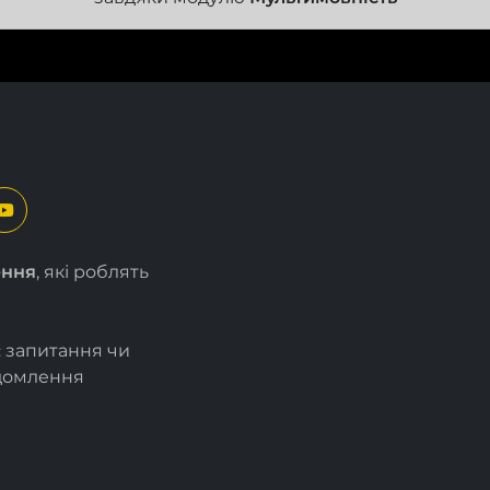
ення
, які роблять
є запитання чи
ідомлення