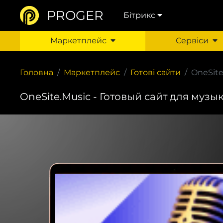
PROGER
Бітрикс
Маркетплейс
Сервіси
Головна
Маркетплейс
Готові сайти
OneSite
OneSite.Music - Готовый сайт для муз