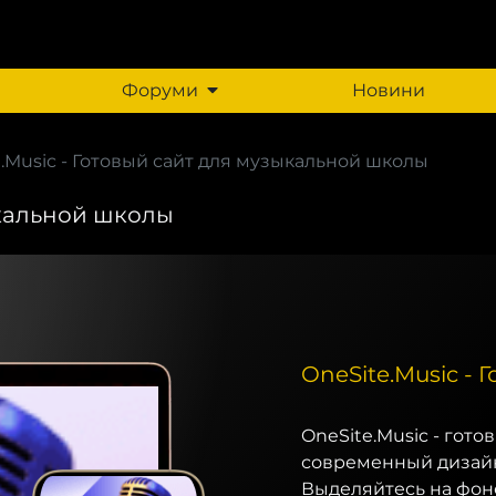
Форуми
Новини
.Music - Готовый сайт для музыкальной школы
ыкальной школы
OneSite.Music -
OneSite.Music - гот
современный дизайн,
Выделяйтесь на фоне