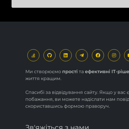
Ми створюємо
прості
та
ефективні ІТ-ріш
життя кращим.
Спасибі за відвідування сайту. Якщо у вас 
побажання, ви можете надіслати нам пов
скориставшись формою
праворуч
.
Зв'яжіться з нами