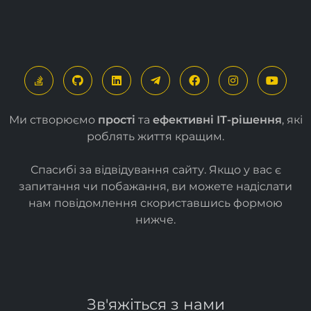
Ми створюємо
прості
та
ефективні ІТ-рішення
, які
роблять життя кращим.
Спасибі за відвідування сайту. Якщо у вас є
запитання чи побажання, ви можете надіслати
нам повідомлення скориставшись формою
нижче
.
Зв'яжіться з нами